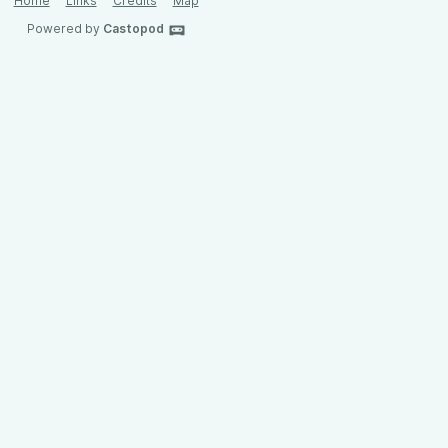
Home
Links
Credits
Map
Powered by
Castopod