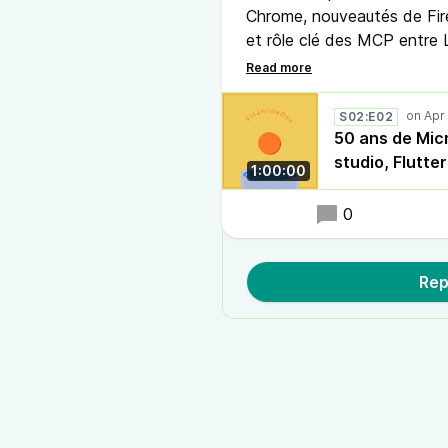
Chrome, nouveautés de Fire
et rôle clé des MCP entre 
comprendre les tendances e
S02:E02
50 ans de Mic
studio, Flutte
1:00:00
0
Rep